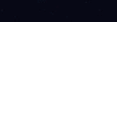
您现在的位置：
首页
>
九游娱乐（NineGameSports）官方网站
>
返回
导电袋/导电膜/静电袋